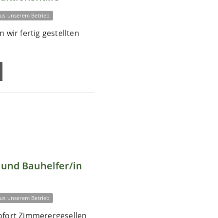
us unserem Betrieb
 wir fertig gestellten
und Bauhelfer/in
us unserem Betrieb
ofort Zimmerergesellen