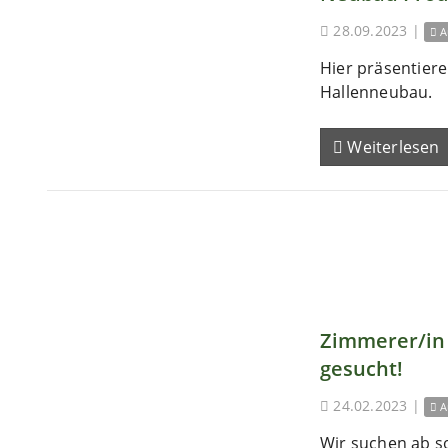
28.09.2023
|
A
Hier präsentieren
Hallenneubau.
Weiterlesen
Zimmerer/in 
gesucht!
24.02.2023
|
A
Wir suchen ab s