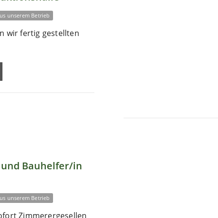
us unserem Betrieb
 wir fertig gestellten
und Bauhelfer/in
us unserem Betrieb
ofort Zimmerergesellen