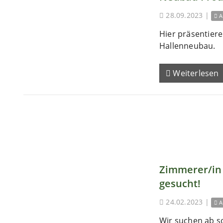
28.09.2023
|
A
Hier präsentieren
Hallenneubau.
Weiterlesen
Zimmerer/in 
gesucht!
24.02.2023
|
A
Wir suchen ab s