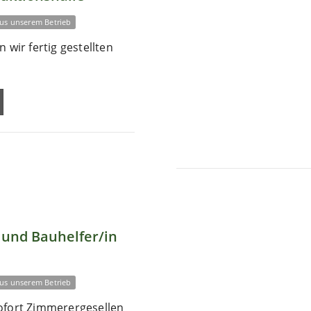
us unserem Betrieb
 wir fertig gestellten
und Bauhelfer/in
us unserem Betrieb
ofort Zimmerergesellen