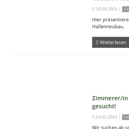
28.09.2023
|
A
Hier präsentieren
Hallenneubau.
Weiterlesen
Zimmerer/in 
gesucht!
24.02.2023
|
A
Wir suchen ab s