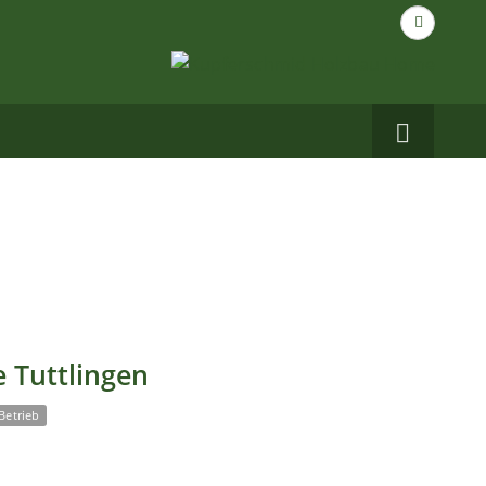
Suche
nach...
Carbo
auf
Facebo
 Tuttlingen
Betrieb