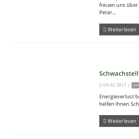
freuen uns übe
Peter...
Weiterlesen
Schwachstel
09.02.2017
|
K
Energieverlust b
helfen Ihnen Sch
Weiterlesen