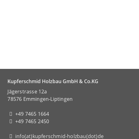
Kupferschmid Holzbau GmbH & Co.KG
Jägerstrasse 12a
78576 Emmingen-Liptingen
+49 7465 1664
+49 7465 2450
info(at)kupferschmid-holzbau(dot)de