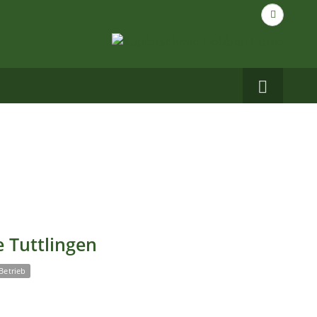
Suche
nach...
Carbo
auf
Facebo
 Tuttlingen
Betrieb