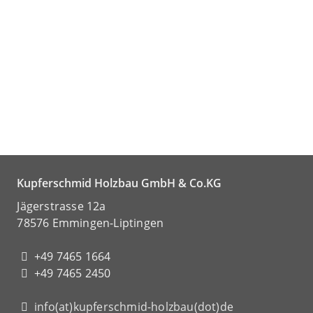
Kupferschmid Holzbau GmbH & Co.KG
Jägerstrasse 12a
78576 Emmingen-Liptingen
+49 7465 1664
+49 7465 2450
info(at)kupferschmid-holzbau(dot)de