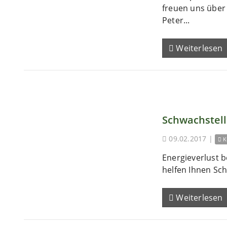
freuen uns übe
Peter...
Weiterlesen
Schwachstel
09.02.2017
|
K
Energieverlust b
helfen Ihnen Sch
Weiterlesen