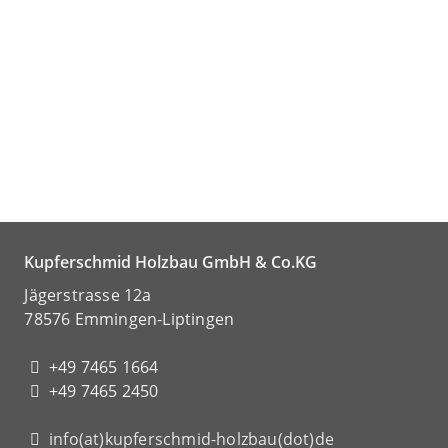
Kupferschmid Holzbau GmbH & Co.KG
Jägerstrasse 12a
78576 Emmingen-Liptingen
+49 7465 1664
+49 7465 2450
info(at)kupferschmid-holzbau(dot)de