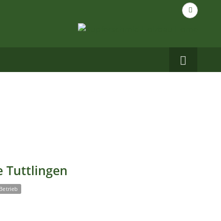
Suche
nach...
Carbo
auf
Facebo
 Tuttlingen
Betrieb