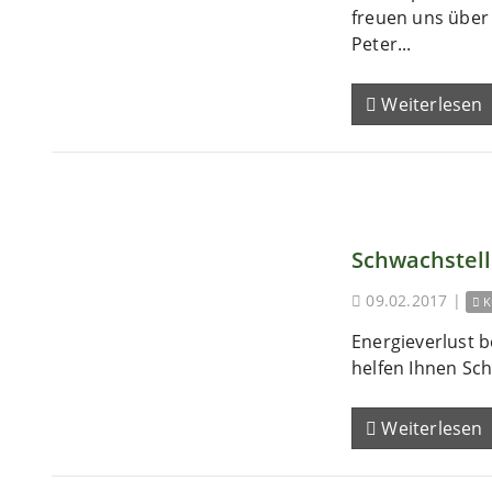
freuen uns übe
Peter...
Weiterlesen
Schwachstel
09.02.2017
|
K
Energieverlust b
helfen Ihnen Sch
Weiterlesen