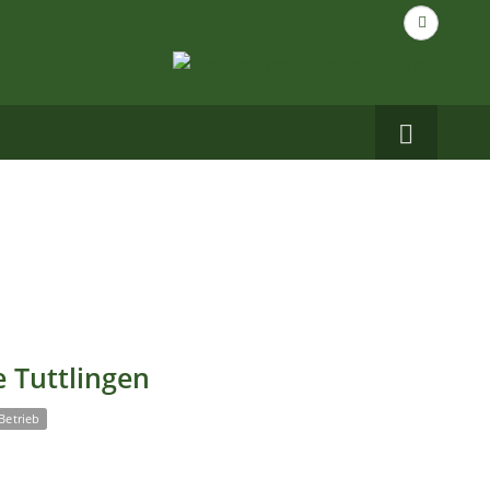
Suche
nach...
Carbo
auf
Facebo
 Tuttlingen
Betrieb