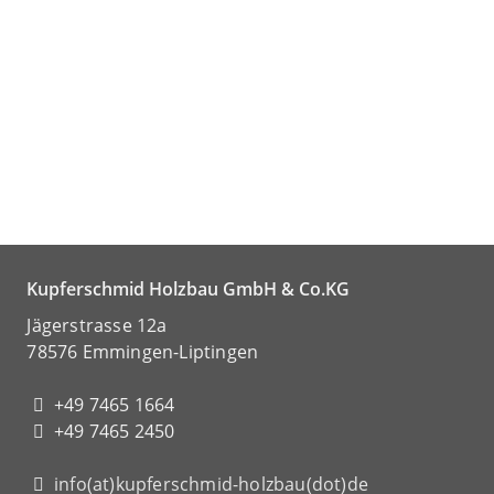
Kupferschmid Holzbau GmbH & Co.KG
Jägerstrasse 12a
78576 Emmingen-Liptingen
+49 7465 1664
+49 7465 2450
info(at)kupferschmid-holzbau(dot)de