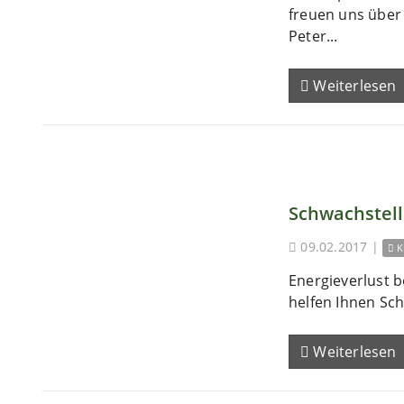
freuen uns übe
Peter...
Weiterlesen
Schwachstel
09.02.2017
|
K
Energieverlust b
helfen Ihnen Sch
Weiterlesen