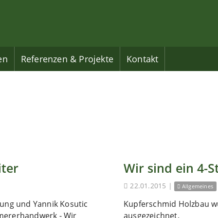
en
Referenzen & Projekte
Kontakt
iter
Wir sind ein 4-S
22.01.2015
|
Allgemeines
fung und Yannik Kosutic
Kupferschmid Holzbau wu
mmererhandwerk - Wir
ausgezeichnet.