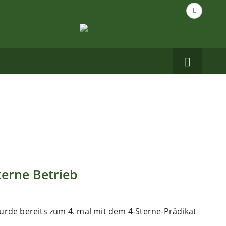
Suche
nach...
Carbo
auf
Facebo
terne Betrieb
rde bereits zum 4. mal mit dem 4-Sterne-Prädikat